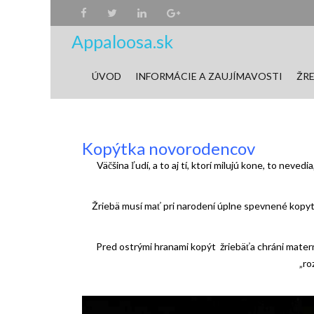
Appaloosa.sk
ÚVOD
INFORMÁCIE A ZAUJÍMAVOSTI
ŽRE
Kopýtka novorodencov
Väčšina ľudí, a to aj tí, ktorí milujú kone, to nev
Žriebä musí mať pri narodení úplne spevnené kopytá.
Pred ostrými hranami kopýt žriebäťa chráni mate
„ro