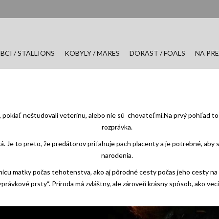
BCI / STALLIONS
KOBYLY / MARES
DORAST / FOALS
NA PRE
edia, pokiaľ neštudovali veterinu, alebo nie sú chovateľmi.Na prvý pohľad 
rozprávka.
 Je to preto, že predátorov priťahuje pach placenty a je potrebné, aby s
narodenia.
rnicu matky počas tehotenstva, ako aj pôrodné cesty počas jeho cesty
zprávkové prsty“. Príroda má zvláštny, ale zároveň krásny spôsob, ako veci 