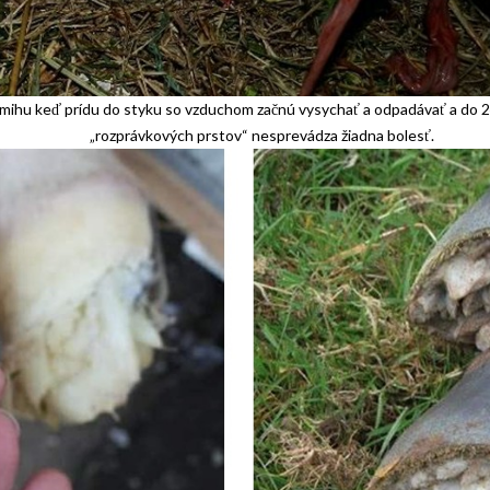
v okamihu keď prídu do styku so vzduchom začnú vysychať a odpadávať a do 
„rozprávkových prstov“ nesprevádza žiadna bolesť.