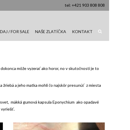
tel: +421 903 808 808
DAJ / FOR SALE
NAŠE ZLATÍČKA
KONTAKT
to dokonca môže vyzerať ako horor, no v skutočnosti je to
a žriebä a jeho matka mohli čo najskôr presunúť z miesta
 na svet, mäkká gumová kapsula Eponychium ako opadavé
vyriešiť.