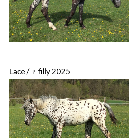
GENETIKA FARIEB II.
CSNB – NOČNÁ SLEPOTA
5 PANEL
CHOD, MIMOCHOD, INDIAN SHUFFLE
VNÚTROMATERNICOVÝ VÝVOJ
KOPÝTKA NOVORODENCOV
Lace / ♀ filly 2025
TERMOREGULÁCIA
WALKALOOSA
VESELO AJ VÁŽNE
UDALOSTI
XV.CZECH CHAMPIONSHIP APPALOOSA SHOW
2017