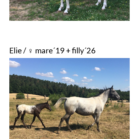
Elie / ♀ mare´19 + filly´26