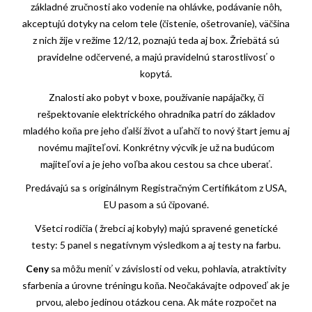
základné zručnosti ako vodenie na ohlávke, podávanie nôh,
akceptujú dotyky na celom tele (čistenie, ošetrovanie), väčšina
z nich žije v režime 12/12, poznajú teda aj box. Žriebätá sú
pravidelne odčervené, a majú pravidelnú starostlivosť o
kopytá.
Znalosti ako pobyt v boxe, používanie napájačky, či
rešpektovanie elektrického ohradníka patrí do základov
mladého koňa pre jeho ďalší život a uľahčí to nový štart jemu aj
novému majiteľovi. Konkrétny výcvik je už na budúcom
majiteľovi a je jeho voľba akou cestou sa chce uberať.
Predávajú sa s originálnym Registračným Certifikátom z USA,
EU pasom a sú čipované.
Všetci rodičia ( žrebci aj kobyly) majú spravené genetické
testy: 5 panel s negatívnym výsledkom a aj testy na farbu.
Ceny
sa môžu meniť v závislosti od veku, pohlavia, atraktivity
sfarbenia a úrovne tréningu koňa. Neočakávajte odpoveď ak je
prvou, alebo jedinou otázkou cena. Ak máte rozpočet na