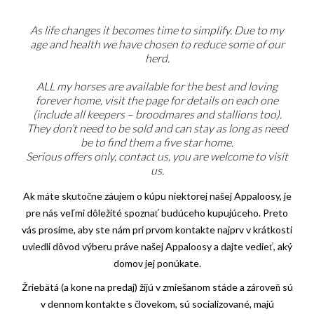
As life changes it becomes time to simplify. Due to my
age and health we have chosen to reduce some of our
herd.
ALL my horses are available for the best and loving
forever home, visit the page for details on each one
(include all keepers – broodmares and stallions too).
They don’t need to be sold and can stay as long as need
be to find them a five star home.
Serious offers only, contact us, you are welcome to visit
us.
Ak máte skutočne záujem o kúpu niektorej našej Appaloosy, je
pre nás veľmi dôležité spoznať budúceho kupujúceho. Preto
vás prosíme, aby ste nám pri prvom kontakte najprv v krátkosti
uviedli dôvod výberu práve našej Appaloosy a dajte vedieť, aký
domov jej ponúkate.
Žriebätá (a kone na predaj) žijú v zmiešanom stáde a zároveň sú
v dennom kontakte s človekom, sú socializované, majú