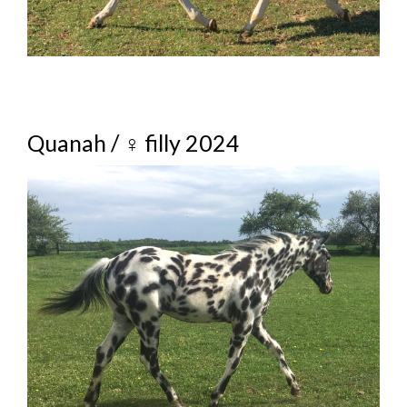
PONUKA USTAJNENIA
ŽREBCI / STALLIONS
CRAZY LUCKY STAR
DREA GHOSTFIRE STORM
Quanah / ♀ filly 2024
TOBYS TATANKA NWA
SPIRIT COLT 2025
PRIPÚŠŤANIE / BREEDING STALLION /
DECKHENGSTE
KOBYLY / MARES
AHR IM LUCKY
BEAR PAW FIRESTORM
BONHEUR NUGGET STAR