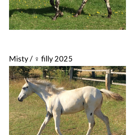
EUROPEAN CHAMPIONSHIP APPALOOSA
HORSE 2018
PRIPÚŠŤANIE – TREBA SA PRIPRAVIŤ
VÝBER ŽREBCA
INSEMINÁCIA: ÁNO ČI NIE
Misty / ♀ filly 2025
PRIPÚŠŤANIE – PODMIENKY, SERVIS, CENY
SLUŽBY
FOTENIE S KOŇMI
UBYTOVANIE
DOVOLENKA
PRENÁJOM AREÁLU