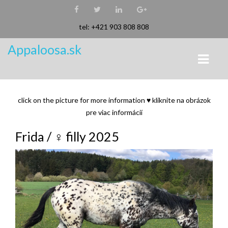
tel: +421 903 808 808
Appaloosa.sk
click on the picture for more information ♥ kliknite na obrázok
ÚVOD
pre viac informácií
INFORMÁCIE A ZAUJÍMAVOSTI
Frida / ♀ filly 2025
REAL APPALOOSA
CHARAKTERISTIKA APPALOOSY
HISTÓRIA APPALOOSY
GENETIKA FARIEB I.